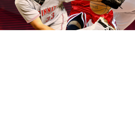
家，還是偏好賭場遊戲的用戶，都能在這裡找到適合
自己的娛樂方式。鉅成娛樂城始終以安全與誠信為基
石，為每一段旅程護航，確保玩家在公平透明的環境
中無憂冒險，盡情開啟屬於自己的奇幻旅程。
發
分
2026 年 2 月 12 日
鉅成娛樂城
佈
類
日
期:
鉅成娛樂城讓玩家隨時隨地暢
享極致遊戲樂趣
鉅成娛樂城
不僅提供多樣的遊戲類型以滿足各種玩家
需求，還針對每種遊戲設計了獨特的優惠活動，讓玩
家共享樂趣。除了獎金豐厚的免費體驗金和首儲優惠