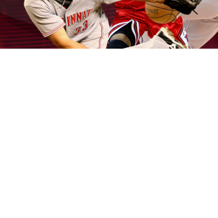
家、萊爾富和OK，讓您能夠輕鬆進行儲值繳費，它長
年受到玩家喜愛，成為線上娛樂的首選平台！無論是
刺激的真人遊戲，還是多樣的遊戲選擇，玖天娛樂城
都能滿足您的需求。立即加入我們，享受無與倫比的
娛樂旅程！
發
分
2025 年 6 月 12 日
鉅成娛樂城
佈
類
日
期:
玖天娛樂城帶給玩家更好更新
的在線遊戲享受
玖天娛樂城
唯一合法線上官方網站，擁有全球最新娛
樂遊戲科技龍頭之稱，結合高科技手機APP即時投注
科技，為您提供數千種線上博弈遊戲，24小時的線上
客服團隊隨時準備解答會員的疑問，努力的讓玩家可