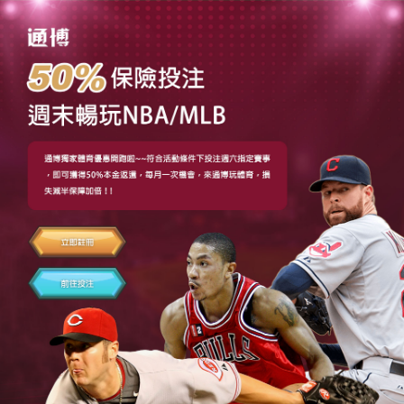
鉅城娛樂城官方網站
分類:
鉅成娛樂城
玖天娛樂城提供多樣的遊戲類
型以滿足各種玩家需求
玖天娛樂城
深知每位玩家的需求與期待，因此特別設
計了專屬的VIP會員制度，為忠實用戶提供無與倫比的
尊榮服務，我們支持四大便利超商，包括7-11、全