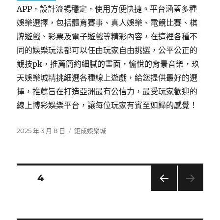
APP，設計流暢穩定，使用方便快捷。平台涵蓋多種
娛樂選擇，包括體育賽事、真人娛樂、電競比賽、棋
牌遊戲、彩票及電子遊戲等精彩內容，在這裡各種不
同的娛樂玩法都可以任由玩家自由挑選，公平公正的
競技pk，推薦簡約細膩的畫面，愉悅的背景音樂，玖
天娛樂城精挑細選各種線上遊戲，給您提供最好的選
擇，推薦旨在打造亞洲最有公信力，最受玩家歡迎的
線上博彩娛樂平台，讓每位玩家有賓至如歸的感覺！
發
分
2025 年 3 月 8 日
鉅成娛樂城
佈
類
日
期:
文
頁次
4
上一
章
頁