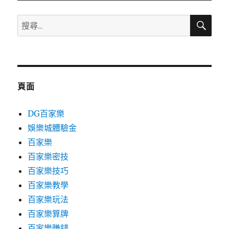
分
搜
搜
頁
尋
尋
關
鍵
字:
頁面
DG百家樂
娛樂城體驗金
百家樂
百家樂密技
百家樂技巧
百家樂教學
百家樂玩法
百家樂算牌
百家樂賺錢