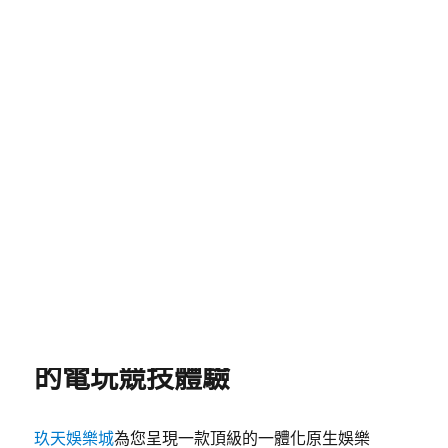
了世界上最頂級的彩票、體育、真人視訊、遊戲等娛
樂節目，好玩的線上博奕遊戲，德州撲克、百家樂、
輪盤、骰寶、大老二、鬥地主等博弈遊戲，免安裝、
免下載，讓你一按就玩，超專業的技術和經營團隊，
玖天娛樂城希望可以通過提供優秀的產品和優質的客
戶服務來給客戶帶來最佳的線上娛樂體驗。
發
分
2025 年 3 月 21 日
鉅成娛樂城
佈
類
日
期:
玖天娛樂城為玩家帶來最火熱
的電玩競技體驗
玖天娛樂城
為您呈現一款頂級的一體化原生娛樂