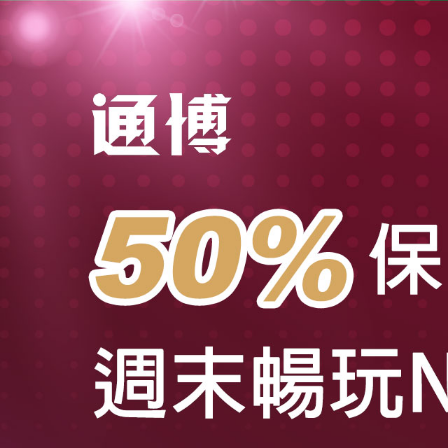
鉅城娛樂城官方網站
線上鉅城娛樂城業界第一的百家樂平台，獨家創新玩法免安裝、
儲值送密技，鉅城娛樂城超多遊戲優惠活動手機就可玩。
百家樂賺錢將帶給你
活變得多姿多彩