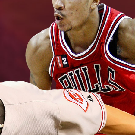
驗，讓枯燥的生活變得多姿多彩