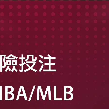
免下載、免費玩，玖天推薦最方便的遊戲大廳，DG百家樂算牌有最便利的預測
?鉅城娛樂城平台您只需在家再能玩
真人百家樂
，還能爽爽賺一