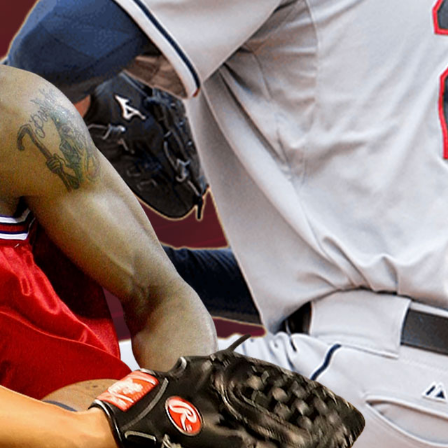
近期文章
新手翻身變達人！百家樂技巧必學的基礎與進階
觀念
鉅成娛樂城區塊鏈加密技術，打造絕對安全防線
百家樂玩法享受極速對戰快感，三秒開牌無需等
待
百家樂隨時掌握路紙規律，提高勝率的最佳利器
專業大路數據分析，在鉅城娛樂城官方網站真人
百家樂教學掌握致富密碼
近期留言