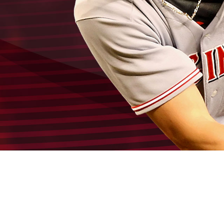
百家樂玩法
鉅城娛樂城下載
鉅成娛樂城
鉅城娛樂城官方網站
介紹鉅城
娛樂城
百家樂的基礎玩法，注