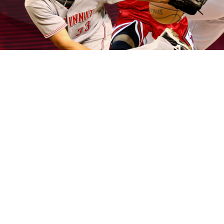
鉅城娛樂城下載
深知玩家的痛點，自創立以來便將資
金安全與出金速度視為核心命脈，我們採用與國際銀
行同等級的數據加密防護技術，全方位保障每位會員
的個人隱私與財戶安全，作為現金版娛樂城的領導品
牌，我們承諾最快速、最穩定的提領流程，只要你贏
錢，隨時申請隨時到帳，絕不拖延，在鉅城娛樂城下
載，你不需要擔心任何不出金的黑網陷阱，這裡只有
最公正的遊戲規則與最貼心的客戶服務，二十四小時
不打烊的專業客服團隊，隨時準備解決您的任何疑
問，選擇一個真正值得信賴的平台，你的博弈之路才
能走得長久且踏實。
發
分
2026 年 5 月 22 日
鉅城娛樂城下載
佈
類
日
期:
週週轉運金不慎失利也別怕，