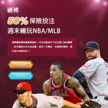
鉅城娛樂城官方網站
娛樂城體驗金
鉅城娛樂城提供給新會員的娛樂城體驗金為，首次儲
值1000元送500元，每天儲值，還額外享有返現！請
於儲值當天儲值後下注前申請，逾期無效，下注後將
不符領取，娛樂城體驗金精挑細選、受過專業訓練的
真人美女荷官主持多款遊戲，同時還配有高級設備，
為玩家現場直播高解析的畫質，甚至更有專人在牌桌
旁監控，為的就是要保持遊戲的公開、公平、公正，
支援世界多國貨幣，讓真人娛樂玩家皆能有身歷其境
的感覺。不僅僅符合國際標準流程、公平、公正、公