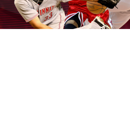
專業客服全天候在線，讓你隨時暢玩無憂，盡情領略
這款傳世遊戲的獨特魅力。
作
發
分
admin
2025 年 12 月 6 日
未分類
者
佈
類
日
期:
文
上一篇文章
章
百家樂教學配上舒緩的背景音樂，讓
上
一
玩家有身臨其境的體驗
導
篇
覽
文
章:
下一篇文章
百家樂玩法零門檻暢玩，歡樂不設限
下
一
篇